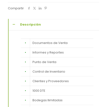
Compartir
Descripción
•
Documentos de Venta
•
Informes y Reportes
•
Punto de Venta
•
Control de Inventario
•
Clientes y Proveedores
•
1000 DTE
•
Bodegas Ilimitadas